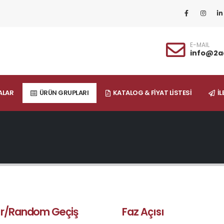
E-MAIL
info@2a
LAR
ÜRÜN GRUPLARI
KATALOG & FİYAT LİSTESİ
İL
fır/Random Geçiş
Faz Açısı