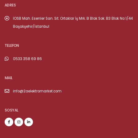
ADRES
İOSB Mah. Esenler San. Sit. Ortaklar İş Mrk. B Blok Sok. B3 Blok No:1/44
Başakşehir/İstanbul
TELEFON
0533 358 69 86
MAIL
info@2aelektromarket.com
SOSYAL