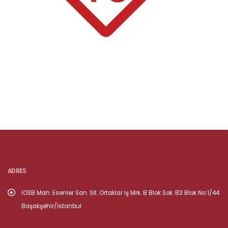
ADRES
İOSB Mah. Esenler San. Sit. Ortaklar İş Mrk. B Blok Sok. B3 Blok No:1/44
Başakşehir/İstanbul