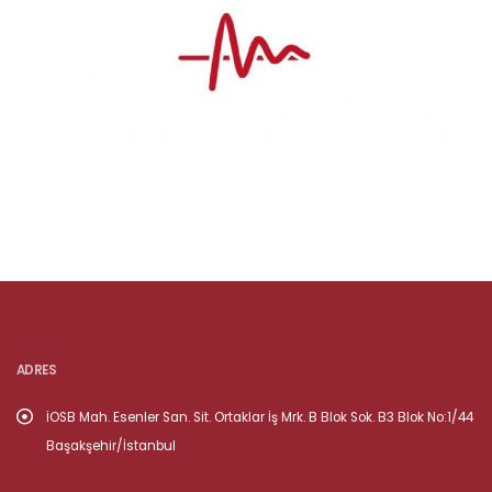
ADRES
İOSB Mah. Esenler San. Sit. Ortaklar İş Mrk. B Blok Sok. B3 Blok No:1/44
Başakşehir/İstanbul