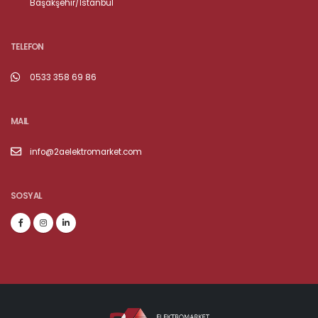
Başakşehir/İstanbul
TELEFON
0533 358 69 86
MAIL
info@2aelektromarket.com
SOSYAL