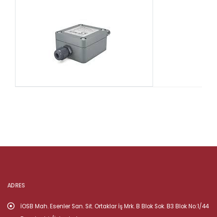
ADRES
İOSB Mah. Esenler San. Sit. Ortaklar İş Mrk. B Blok Sok. B3 Blok No:1/44