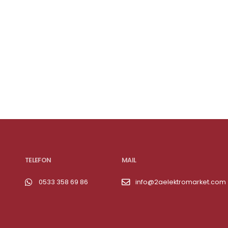
TELEFON
MAIL
0533 358 69 86
info@2aelektromarket.com