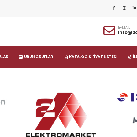
E-MAIL
info@2
LAR
ÜRÜN GRUPLARI
KATALOG & FİYAT LİSTESİ
İL